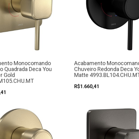
mento Monocomando
Acabamento Monocoman
ro Quadrada Deca You
Chuveiro Redonda Deca Y
 Gold
Matte 4993.BL104.CHU.M
M105.CHU.MT
R$1.660,41
,41