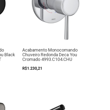
do
Acabamento Monocomando
ou Black
Chuveiro Redonda Deca You
T
Cromado 4993.C104.CHU
R$1.230,21