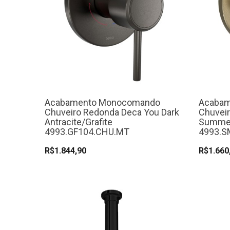
Acabamento Monocomando
Acaba
Chuveiro Redonda Deca You Dark
Chuvei
Antracite/Grafite
Summer
4993.GF104.CHU.MT
4993.S
R$1.844,90
R$1.660