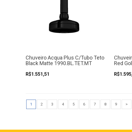
Chuveiro Acqua Plus C/Tubo Teto
Chuveir
Black Matte 1990.BL.TET.MT
Red Gol
R$1.551,51
R$1.595
1
2
3
4
5
6
7
8
9
>