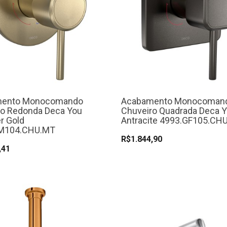
mento Monocomando
Acabamento Monocoman
ro Redonda Deca You
Chuveiro Quadrada Deca 
 Gold
Antracite 4993.GF105.CH
M104.CHU.MT
R$1.844,90
,41