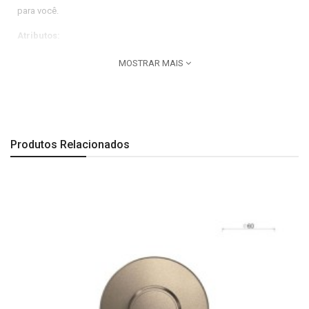
para você.
Atributos:
Linha do produto: Deca You.
MOSTRAR MAIS
Uso PCD: Não.
Dimensões:
Comprimento: 88 mm| Largura: 130 mm| Altura: 163 mm.
Produtos Relacionados
Observação:
Todas as imagens são meramente ilustrativas.
A Última imagem é especificação técnica do produto.