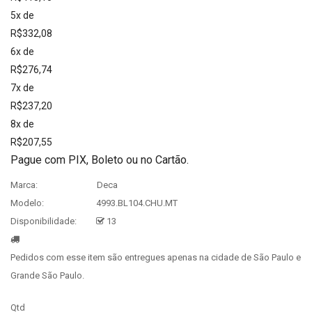
5x de
R$332,08
6x de
R$276,74
7x de
R$237,20
8x de
R$207,55
Pague com PIX, Boleto ou no Cartão.
Marca:
Deca
Modelo:
4993.BL104.CHU.MT
Disponibilidade:
13
Pedidos com esse item são entregues apenas na cidade de São Paulo e
Grande São Paulo.
Qtd