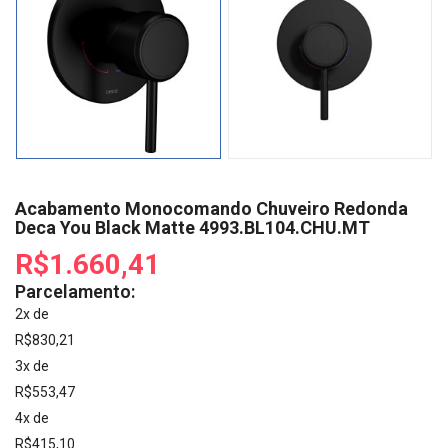
Acabamento Monocomando Chuveiro Redonda
Deca You Black Matte 4993.BL104.CHU.MT
R$1.660,41
Parcelamento:
2x de
R$830,21
3x de
R$553,47
4x de
R$415,10