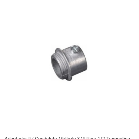
Adaptador P/ Condulete Múltiplo 3/4 Para 1/2 Tramontina