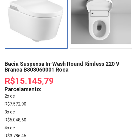
Bacia Suspensa In-Wash Round Rimless 220 V
Branca B803060001 Roca
R$15.145,79
Parcelamento:
2x de
R$7.572,90
3x de
R$5.048,60
4x de
R$3.786,45