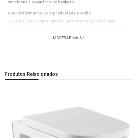
transforma a experiência no banheiro.
Alta performance com praticidade e estilo
Equipada com sistema Rimless, garante uma descarga mais
higiênica e eficiente, sem bordas internas que acumulam resíduos. A
função In-Wash permite higienização pessoal com jato de água e
MOSTRAR MAIS
controle eletrônico, oferecendo máxima comodidade no uso diário.
Destaques do produto:
Instalação suspensa: visual moderno e fácil de limpar
Produtos Relacionados
Sistema Rimless: descarga eficiente e mais higiene
In-Wash: funções de limpeza com jato de água e controle remoto
Design Round: formas suaves e elegantes
Alimentação 220V: compatível com instalações elétricas padrão
Produto original Roca
Marca:
Roca