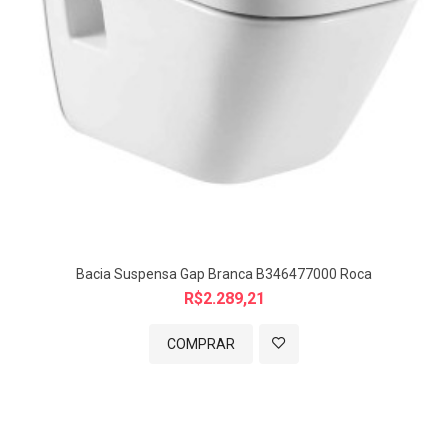
Linha:
In-Wash
Cor:
Branco
Peso:
36,5 kg
Categoria:
Louças sanitárias inteligentes
Código:
B803060001
Eleve o padrão do seu banheiro com a Bacia Suspensa In-Wash
Round da Roca — a união perfeita entre design, tecnologia e
conforto.
Bacia Suspensa Gap Branca B346477000 Roca
R$2.289,21
COMPRAR