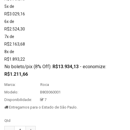
5x de
R$3.029,16
6x de
R$2.524,30
7x de
R$2.163,68
8x de
R$1.893,22
No boleto/pix (8% Off):
R$13.934,13
- economize:
R$1.211,66
Marca:
Roca
Modelo:
B803060001
Disponibilidade:
7
Entregamos para o Estado de São Paulo.
Qtd