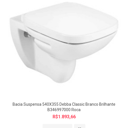
Peso:
1.868 kg
Dimensões:
440x369x46 mm
Imagens meramente ilustrativas
A última Imagem é especificação técnica do produto
Este produto é ideal para quem busca qualidade, funcionalidade e
design moderno no banheiro. Aproveite para transformar o ambiente
com um item que combina perfeitamente estética e eficiência!
Bacia Suspensa 540X355 Debba Classic Branco Brilhante
B346997000 Roca
R$1.893,66