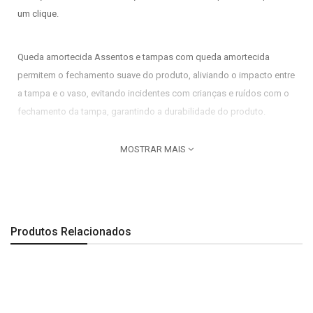
um clique.
Queda amortecida Assentos e tampas com queda amortecida
permitem o fechamento suave do produto, aliviando o impacto entre
a tampa e o vaso, evitando incidentes com crianças e ruídos com o
fechamento da tampa, garantindo a durabilidade do produto.
Benefícios do assento Debba Classic e Debba Square Fácil
MOSTRAR MAIS
instalação e higiênização, alta resistência a riscos, sistema anti-
derrapante, não acumula sujeira.
Marca:
Roca
Produtos Relacionados
Linha de design:
Este assento é compatível com os vasos
sanitários Debba Classic e Debba Square.
Cor:
Branco Brilhante
Observações: