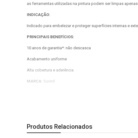
as ferramentas utilizadas na pintura podem ser limpas apenas
INDICAÇÃO:
Indicado para embelezar e proteger superfícies internas e ext
PRINCIPAIS BENEFÍCIOS:
10 anos de garantia*: não descasca
Acabamento uniforme
Alta cobertura e aderência
MARCA:
Suvinil
CÓD FABRICANTE:
50830011
PRODUTO:
Esmalte Preto Acetinado base Água Suvinil
QUANTIDADE:
900ml
Produtos Relacionados
COR:
Preto Acetinado