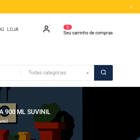
0
OG
LOJA
Seu carrinho de compras
Todas categorias
 900 ML SUVINIL
inil