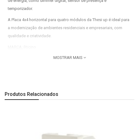
de energia, como dimmer digital, sensor de presença e
temporizador.
A Placa 4x4 horizontal para quatro módulos da Thesi up é ideal para
a modernização de ambientes residenciais e empresariais, com
qualidade e criatividade.
MARCA:
Bticino
MOSTRAR MAIS
CÓD FABRICANTE:
M9P4
COR:
Branco
PRODUTO:
Placa 4x4 quatro módulos Thesi up Bticino
LINHA:
Thesi Up
Produtos Relacionados
Imagem meramente ilustrativa.