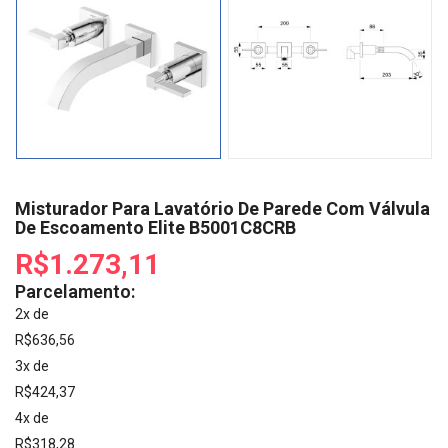
Misturador Para Lavatório De Parede Com Válvula
De Escoamento Elite B5001C8CRB
R$1.273,11
Parcelamento:
2x de
R$636,56
3x de
R$424,37
4x de
R$318,28