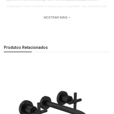
misturador mais moderno e único para o banheiro. Seu acionamento
em formato alavanca, torna ainda mais funcional o abrir e fechar do
MOSTRAR MAIS
produto. Seu mecanismo MVC com volante de ¼ de volta, auxilia em
até 50% de ecônomia de água. Por se tratar de um item produzido
em metal cromado, tem menor risco de enferrujar, tendo também,
suas superfícies lisas, o que evita o acúmulo de sujeira ao redor do
produto. Além disso, o material do misturador faz com que seu
Produtos Relacionados
brilho permaneça por mais tempo, contribuindo para sua
durabilidade.
Importante
Este produto tem 10 anos de garantia de fábrica, sendo a mais
completa do mercado. Consulte o termo de garantia.
Atenção