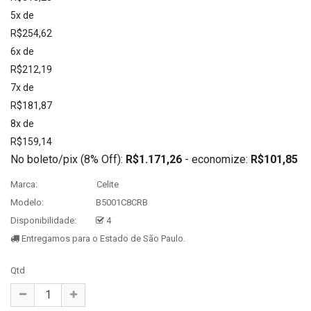
5x de
R$254,62
6x de
R$212,19
7x de
R$181,87
8x de
R$159,14
No boleto/pix (8% Off):
R$1.171,26
- economize:
R$101,85
Marca:
Celite
Modelo:
B5001C8CRB
Disponibilidade:
4
Entregamos para o Estado de São Paulo.
Qtd