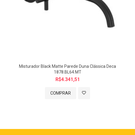
O misturador Elite acompanha a válvula de lavatório 7/8" Universal,
opcional para instalação do produto.
Observação
A pressão de funcionamento desse produto é de 1,5 a 40 m.c.a.
Imagem meramente ilustrativa.
Misturador Black Matte Parede Duna Clássica Deca
1878.BL64.MT
R$4.341,51
COMPRAR