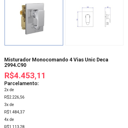
Misturador Monocomando 4 Vias Unic Deca
2994.C90
R$4.453,11
Parcelamento:
2x de
R$2.226,56
3x de
R$1.484,37
4x de
R$1.113,28