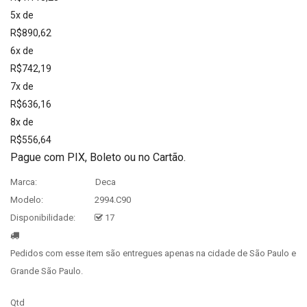
5x de
R$890,62
6x de
R$742,19
7x de
R$636,16
8x de
R$556,64
Pague com PIX, Boleto ou no Cartão.
Marca:
Deca
Modelo:
2994.C90
Disponibilidade:
17
Pedidos com esse item são entregues apenas na cidade de São Paulo e
Grande São Paulo.
Qtd