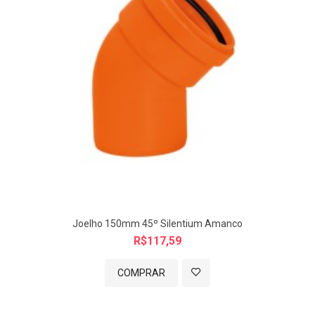
CÓD FABRICANTE:
14847
COR:
Laranja
PRODUTO:
Luva Simples 75 mm Esgoto Silentium Amanco
TAMANHO:
A: 95,6/ B: 90,9/ C: 48,8/ D: 44/ E: DN75
Medidas aprox. mm
Imagem meramente ilustrativa.
Joelho 150mm 45º Silentium Amanco
R$117,59
COMPRAR