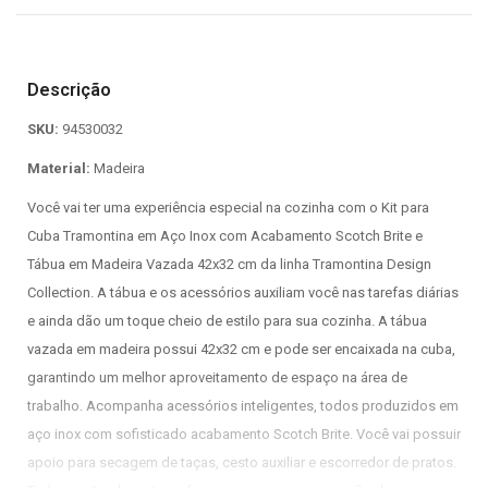
Descrição
SKU:
94530032
Material:
Madeira
Você vai ter uma experiência especial na cozinha com o Kit para
Cuba Tramontina em Aço Inox com Acabamento Scotch Brite e
Tábua em Madeira Vazada 42x32 cm da linha Tramontina Design
Collection. A tábua e os acessórios auxiliam você nas tarefas diárias
e ainda dão um toque cheio de estilo para sua cozinha. A tábua
vazada em madeira possui 42x32 cm e pode ser encaixada na cuba,
garantindo um melhor aproveitamento de espaço na área de
trabalho. Acompanha acessórios inteligentes, todos produzidos em
aço inox com sofisticado acabamento Scotch Brite. Você vai possuir
apoio para secagem de taças, cesto auxiliar e escorredor de pratos.