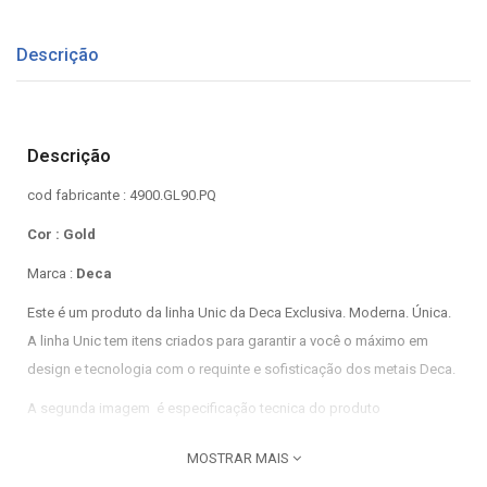
Descrição
Descrição
cod fabricante : 4900.GL90.PQ
Cor : Gold
Marca :
Deca
Este é um produto da linha Unic da
Deca
Exclusiva. Moderna. Única.
A linha Unic tem itens criados para garantir a você o máximo em
design e tecnologia com o requinte e sofisticação dos metais
Deca
.
A segunda imagem é especificação tecnica do produto
MOSTRAR MAIS