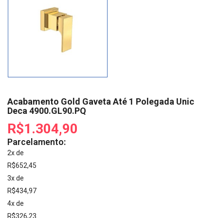
Acabamento Gold Gaveta Até 1 Polegada Unic
Deca 4900.GL90.PQ
R$1.304,90
Parcelamento:
2x de
R$652,45
3x de
R$434,97
4x de
R$326,23