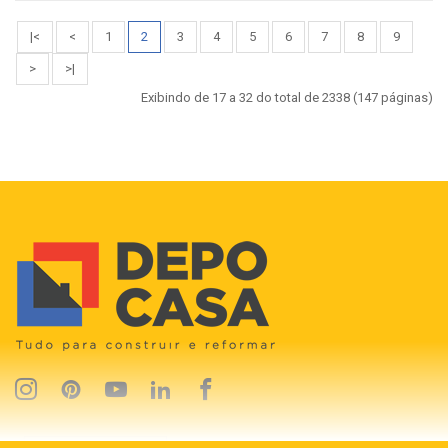
|<
<
1
2
3
4
5
6
7
8
9
>
>|
Exibindo de 17 a 32 do total de 2338 (147 páginas)