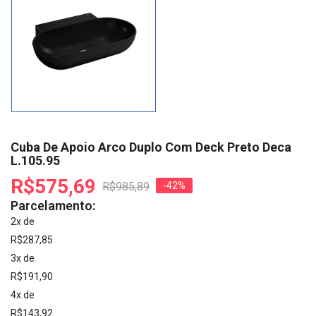
Cuba De Apoio Arco Duplo Com Deck Preto Deca
L.105.95
R$575,69
R$985,89
-42%
Parcelamento:
2x de
R$287,85
3x de
R$191,90
4x de
R$143,92