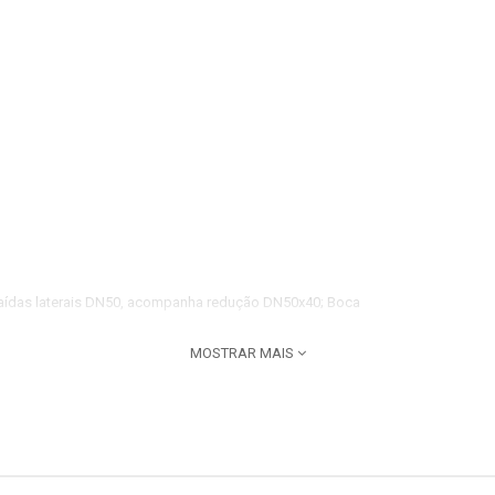
saídas laterais DN50, acompanha redução DN50x40; Boca
MOSTRAR MAIS