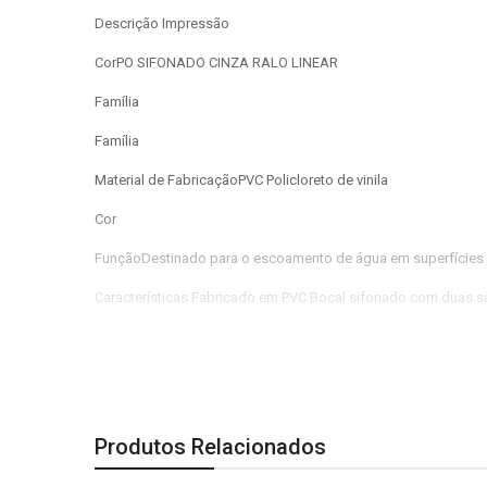
Descrição Impressão
CorPO SIFONADO CINZA RALO LINEAR
Família
Família
Material de FabricaçãoPVC Policloreto de vinila
Cor
FunçãoDestinado para o escoamento de água em superfícies
Características Fabricado em PVC Bocal sifonado com duas 
Imagem meramente ilustrativa.
Produtos Relacionados