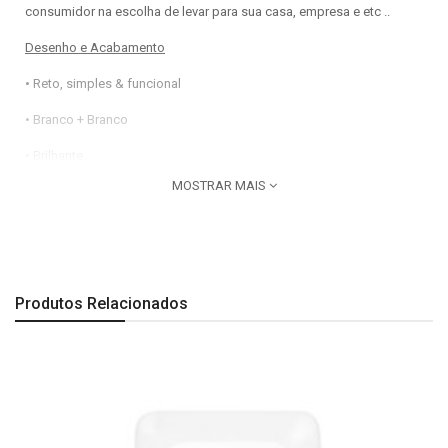
consumidor na escolha de levar para sua casa, empresa e etc ..
Desenho e Acabamento
• Reto, simples & funcional
• Branco + Branco
• Brilhante
MOSTRAR MAIS
• Fácil de Limpar - Não adere sujeira
MARCA:
Pial Legrand
CÓD FABRICANTE:
LGX102
COR:
Branca
Produtos Relacionados
PRODUTO:
Conjunto 2 Interruptores paralelo / simples 10A
LINHA:
Pial Pop
Imagem meramente ilustrativa.