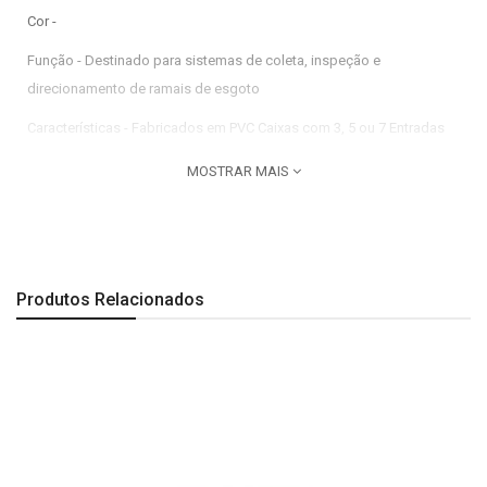
Cor -
Função - Destinado para sistemas de coleta, inspeção e
direcionamento de ramais de esgoto
Características - Fabricados em PVC Caixas com 3, 5 ou 7 Entradas
Imagem meramente ilustrativa.
MOSTRAR MAIS
Produtos Relacionados