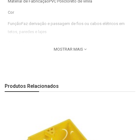
Material de FabricaçãoPVC Policloreto de vinila
Cor
FunçãoFaz derivação e passagem de fios ou cabos elétricos em
tetos, paredes e lajes
Características
MOSTRAR MAIS
Cor: amarelo Não propaga chamas
Imagem meramente ilustrativa.
Produtos Relacionados