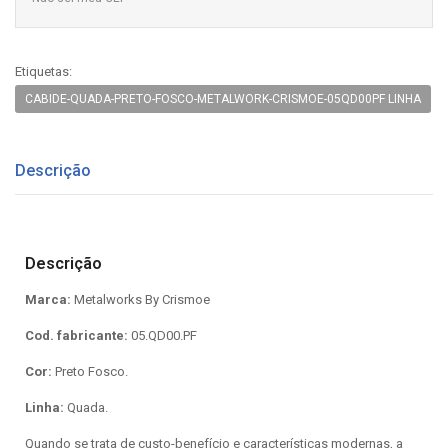
Etiquetas:
CABIDE-QUADA-PRETO-FOSCO-METALWORK-CRISMOE-05QD00PF LINHA
Descrição
Descrição
Marca:
Metalworks By Crismoe
Cod. fabricante:
05.QD00.PF
Cor:
Preto Fosco.
Linha:
Quada.
Quando se trata de custo-benefício e características modernas, a