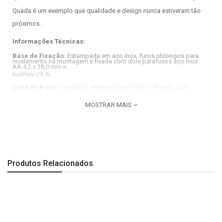
Quada é um exemplo que qualidade e design nunca estiveram tão
próximos.
Informações Técnicas:
Base de Fixação:
Estampada em aço inox, furos oblongos para
nivelamento na montagem e fixada com dois parafusos aço inox
AA 4,2 x 38,0 mm e
buchas UX-6;
Capa da Base:
Quadrada, estampada em latão e fixada com
clique na base de fixação;
MOSTRAR MAIS
Dimensões do Produto:
Comprimento: 48 mm| Largura: 53 mm| Altura: 48 mm.
Observação:
Produtos Relacionados
A segunda imagem é especificação técnica do produto.
Todas as imagens são meramente ilustrativas.