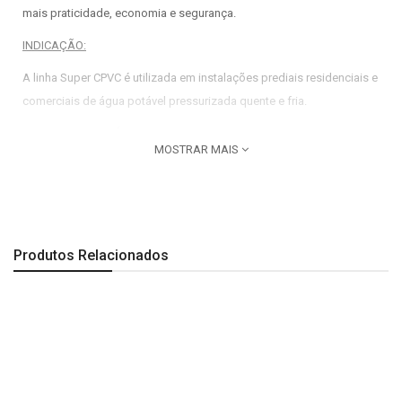
mais praticidade, economia e segurança.
INDICAÇÃO:
A linha Super CPVC é utilizada em instalações prediais residenciais e
comerciais de água potável pressurizada quente e fria.
PRINCIPAIS BENEFÍCIOS:
MOSTRAR MAIS
CPVC mais resistente do mercado
Boa resistência química
Baixa condutividade térmica
Produtos Relacionados
Facilidade para instalação e manutenção
MARCA:
Amanco
CÓD FABRICANTE:
20218
COR:
Bege
PRODUTO:
Bucha de redução Super CPVC 54x28mm Amanco