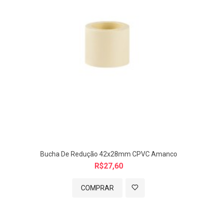
TAMANHO:
A: 48 / B: 61 / C: 53,9 / D: 24 / E: 28,3
*medidas aprox. mm
Imagem meramente ilustrativa.
Bucha De Redução 42x28mm CPVC Amanco
R$27,60
COMPRAR