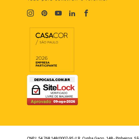
CNPJ: 54.768.148/0007-95 // R. Cunha Gago, 148 - Pinheiros, Sã