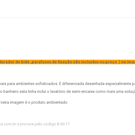
turador de bide ,parafusos de fixação não incluidos no preço ) na i
ionais para ambientes sofisticados. É diferenciada desenhada especialmente 
 banheiro esta linha inclui o lavatório de semi-encaixe como mais uma soluç
rceira imagem é o produto ambientado
ca.com.br e procure pelo codigo B.60.17