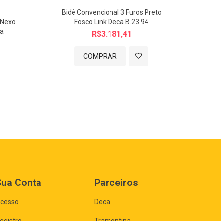
Bidê Convencional 3 Furos Preto
Kit
 Nexo
Fosco Link Deca B.23.94
Bidê 
ca
R$3.181,41
COMPRAR
Sua Conta
Parceiros
cesso
Deca
egistro
Tramontina