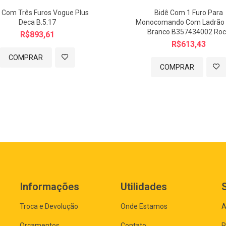
 Com Três Furos Vogue Plus
Bidê Com 1 Furo Para
Deca B.5.17
Monocomando Com Ladrão
Branco B357434002 Ro
R$893,61
R$613,43
COMPRAR
COMPRAR
Informações
Utilidades
Troca e Devolução
Onde Estamos
A
Orçamentos
Contato
R