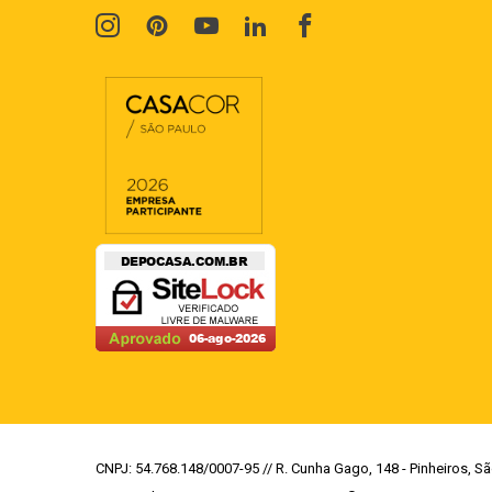
CNPJ: 54.768.148/0007-95 // R. Cunha Gago, 148 - Pinheiros, Sã