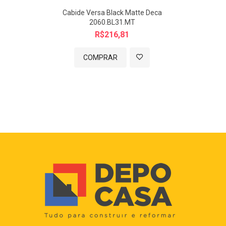
Comprimento: 283 mm| Largura: 262 mm| Altura: 308 mm.
Cabide Versa Black Matte Deca
2060.BL31.MT
Observações:
R$216,81
A segunda imagem é especificação técnica do produto.
COMPRAR
Todas as imagens são meramente ilustrativas.
Para utilização o funcionamento da Bica é necessári