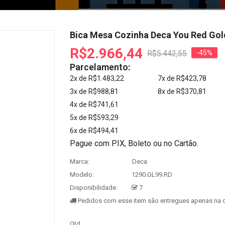
Bica Mesa Cozinha Deca You Red Gol
R$2.966,44
R$5.442,55
-45%
Parcelamento:
2x de R$1.483,22
7x de R$423,78
3x de R$988,81
8x de R$370,81
4x de R$741,61
5x de R$593,29
6x de R$494,41
Pague com PIX, Boleto ou no Cartão.
Marca:
Deca
Modelo:
1290.GL99.RD
Disponibilidade:
7
Pedidos com esse item são entregues apenas na c
Qtd