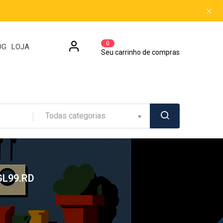
0
OG
LOJA
Seu carrinho de compras
Todas categorias
GL99.RD