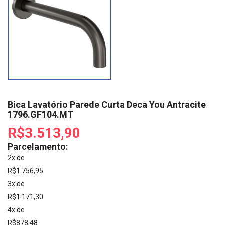
Bica Lavatório Parede Curta Deca You Antracite
1796.GF104.MT
R$3.513,90
Parcelamento:
2x de
R$1.756,95
3x de
R$1.171,30
4x de
R$878,48