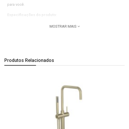
para você.
Especificações do produto:
Aplicação:
Mesa.
MOSTRAR MAIS
Linha do produto:
Deca You.
Pressão mínima de entrada de água:
4
Pressão máxima de entrada de água:
40
Produtos Relacionados
Indicação de uso:
Residencial.
Uso PCD:
Não
Dimensões:
Comprimento: 228 mm| Largura: 50 mm| Altura: 221 mm.
Observação:
Todas as imagens são meramente ilustrativas.
A Última imagem é especificação técnica do produto.