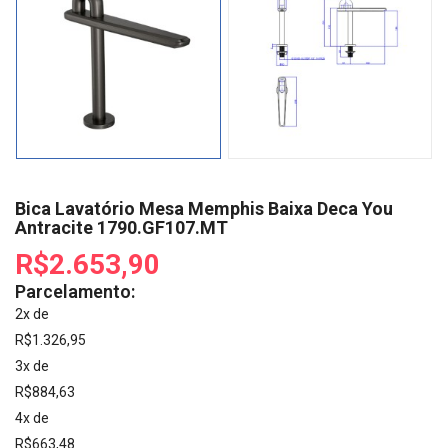
Bica Lavatório Mesa Memphis Baixa Deca You
Antracite 1790.GF107.MT
R$2.653,90
Parcelamento:
2x de
R$1.326,95
3x de
R$884,63
4x de
R$663,48