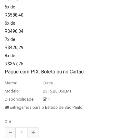
5x de
R$588,40
6x de
R$490,34
7x de
R$420,29
8x de
R$367,75
Pague com PIX, Boleto ou no Cartão.
Marca:
Deca
Modelo:
2315.BL.060.MT
Disponibilidade:
1
Entregamos para o Estado de São Paulo.
Qtd