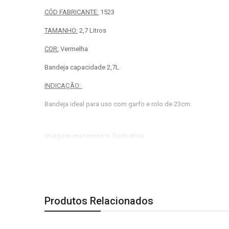
CÓD FABRICANTE:
1523
TAMANHO:
2,7 Litros
COR:
Vermelha
Bandeja capacidade 2,7L.
INDICAÇÃO:
Bandeja ideal para uso com garfo e rolo de 23cm.
Imagem meramente ilustrativa.
Produtos Relacionados