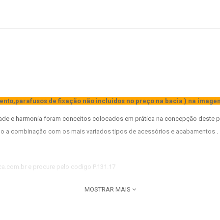
ento,parafusos de fixação não incluidos no preço na bacia ) na image
dade e harmonia foram conceitos colocados em prática na concepção deste p
o a combinação com os mais variados tipos de acessórios e acabamentos .
ca.com.br e procure pelo codigo P.131.17
MOSTRAR MAIS