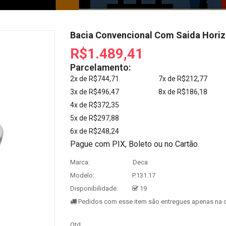
Bacia Convencional Com Saida Horiz
R$1.489,41
Parcelamento:
2x de R$744,71
7x de R$212,77
3x de R$496,47
8x de R$186,18
4x de R$372,35
5x de R$297,88
6x de R$248,24
Pague com PIX, Boleto ou no Cartão.
Marca:
Deca
Modelo:
P.131.17
Disponibilidade:
19
Pedidos com esse item são entregues apenas na c
Qtd