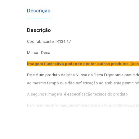
Descrição
Descrição
Cod fabricante : P.131.17
Marca : Deca
Imagem ilustrativa podendo conter outros produtos (ass
Este é um produto da linha Nuova da Deca Ergonomia pratici
ao mesmo tempo que dão sofisticação ao ambiente permitind
A segunda imagem é especificação tecnica do produto
Para maiores informações entre no site do fabricante www.de