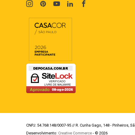
CNPJ: 54.768.148/0007-95 // R. Cunha Gago, 148 - Pinheiros, Sã
Desenvolvimento:
Creative Commerce
- © 2026