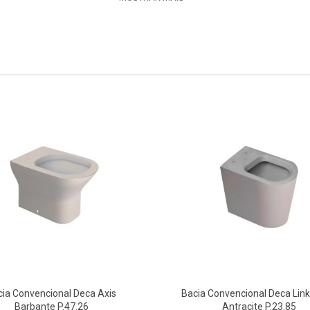
iro moderno, tecnologia avançada.
cia Convencional Deca Axis
Bacia Convencional Deca Link
Barbante P.47.26
Antracite P.23.85