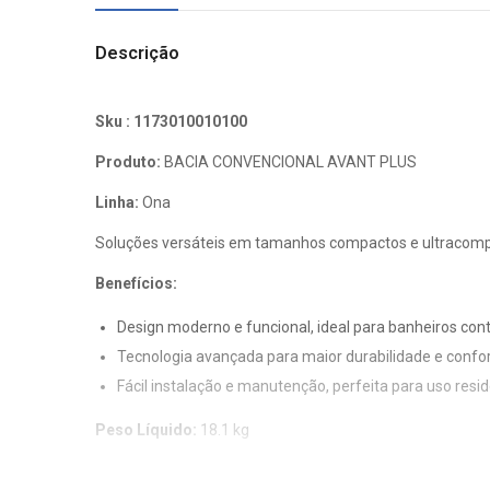
Descrição
Sku :
1173010010100
Produto:
BACIA CONVENCIONAL AVANT PLUS
Linha:
Ona
Soluções versáteis em tamanhos compactos e ultracompac
Benefícios:
Design moderno e funcional, ideal para banheiros co
Tecnologia avançada para maior durabilidade e confor
Fácil instalação e manutenção, perfeita para uso resid
Peso Líquido:
18.1 kg
Peso Bruto:
19.711 kg