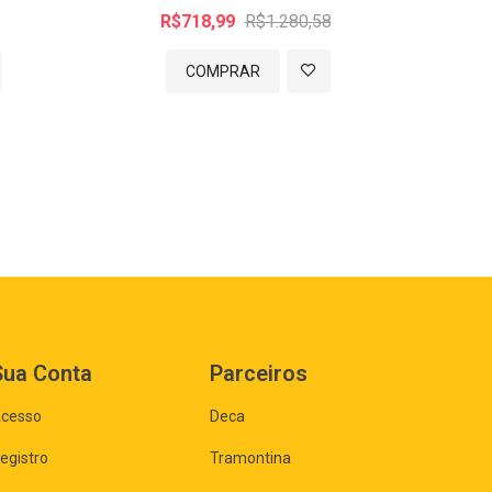
R$718,99
R$1.280,58
COMPRAR
Sua Conta
Parceiros
cesso
Deca
egistro
Tramontina