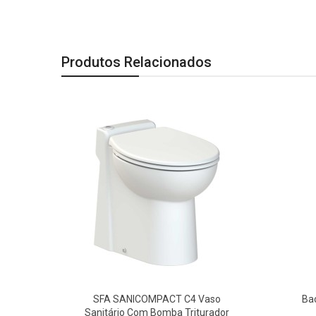
Palavras-chave:
bacia convencional avant plus, ona, banhe
Altura:
400 mm,
Largura:
370.0 mm,
Comprimento:
505 mm.
Produtos Relacionados
Marca:
Incepa.
Imagem meramente ilustrativa.
SFA SANICOMPACT C4 Vaso
Ba
Sanitário Com Bomba Triturador