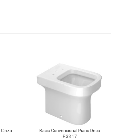
 Cinza
Bacia Convencional Piano Deca
Ba
P.33.17