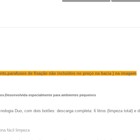
nto,parafusos de fixação não incluidos no preço na bacia ) na imagem
etos.Desonvolvida especialmente para ambientes pequenos
logia Duo, com dois botões: descarga completa: 6 litros (limpeza total) e de
ona fácil limpeza