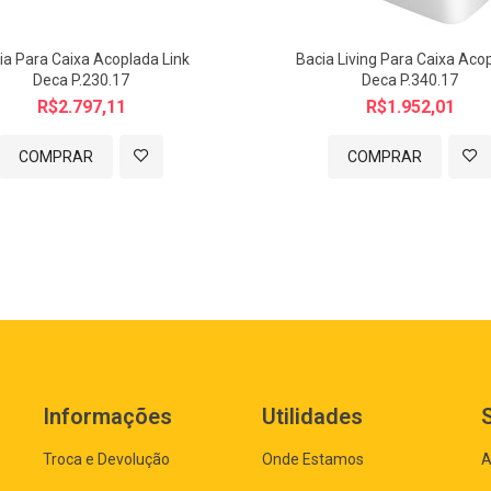
ia Para Caixa Acoplada Link
Bacia Living Para Caixa Aco
Deca P.230.17
Deca P.340.17
R$2.797,11
R$1.952,01
COMPRAR
COMPRAR
Informações
Utilidades
Troca e Devolução
Onde Estamos
A