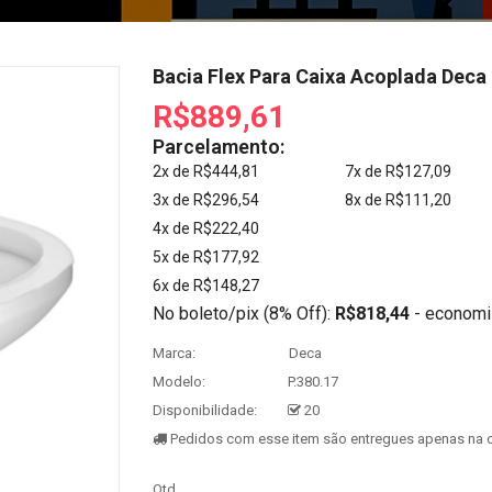
Bacia Flex Para Caixa Acoplada Deca 
R$889,61
Parcelamento:
2x de R$444,81
7x de R$127,09
3x de R$296,54
8x de R$111,20
4x de R$222,40
5x de R$177,92
6x de R$148,27
No boleto/pix (8% Off):
R$818,44
- economi
Marca:
Deca
Modelo:
P.380.17
Disponibilidade:
20
Pedidos com esse item são entregues apenas na c
Qtd