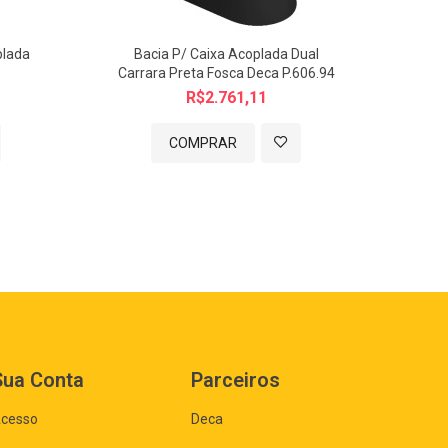
plada
Bacia P/ Caixa Acoplada Dual
Bac
Carrara Preta Fosca Deca P.606.94
R$2.761,11
COMPRAR
Sua Conta
Parceiros
cesso
Deca