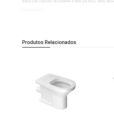
Bacia com consumo de somente 6 litros por fluxo, ótimo des
DIMENSÕES
Altura: 400 | Comprimento: 555 | Largura: 400
Produtos Relacionados