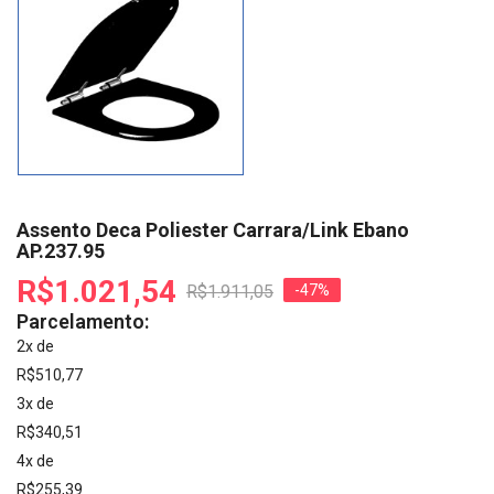
Assento Deca Poliester Carrara/Link Ebano
AP.237.95
R$1.021,54
R$1.911,05
-47%
Parcelamento:
2x de
R$510,77
3x de
R$340,51
4x de
R$255,39