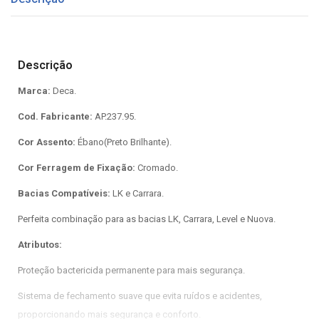
Descrição
Marca:
Deca.
Cod. Fabricante:
AP.237.95.
Cor Assento:
Ébano(Preto Brilhante).
Cor Ferragem de Fixação:
Cromado.
Bacias Compatíveis:
LK e Carrara.
Perfeita combinação para as bacias LK, Carrara, Level e Nuova.
Atributos:
Proteção bactericida permanente para mais segurança.
Sistema de fechamento suave que evita ruídos e acidentes,
proporcionando mais segurança e conforto.