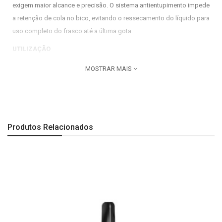
exigem maior alcance e precisão. O sistema antientupimento impede
a retenção de cola no bico, evitando o ressecamento do líquido para
uso completo do frasco até a última gota.
UTILIZAÇÃO
Recomendado para:
MOSTRAR MAIS
Porcelana, Metal, Borracha, Couro, Madeira, Plástico, Papel.
VANTAGENS
Resistente a temperaturas extremas (de -54°C até 120°C)
Produtos Relacionados
Resistente à umidade, impactos e vibrações
Força instantânea e alta performance
Bico anti-entupimento
Imagem meramente ilustrativa.