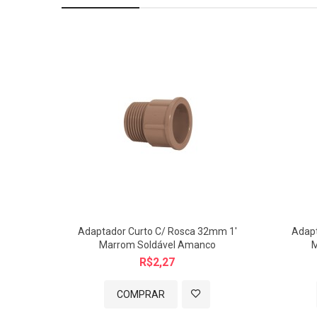
TAMANHO:
A: 35 / B: 28 / D: 20 / R: 1/2"
*medidas aprox. mm
Imagem meramente ilustrativa.
Adaptador Curto C/ Rosca 32mm 1'
Adapt
Marrom Soldável Amanco
M
R$2,27
COMPRAR