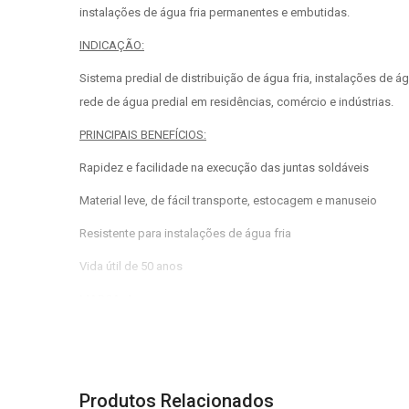
instalações de água fria permanentes e embutidas.
INDICAÇÃO:
Sistema predial de distribuição de água fria, instalações de
rede de água predial em residências, comércio e indústrias.
PRINCIPAIS BENEFÍCIOS:
Rapidez e facilidade na execução das juntas soldáveis
Material leve, de fácil transporte, estocagem e manuseio
Resistente para instalações de água fria
Vida útil de 50 anos
MARCA:
Amanco
CÓD FABRICANTE:
11507
COR:
Marrom
Produtos Relacionados
PRODUTO:
Adaptador com rosca 20mm1/2’ Marrom Soldável