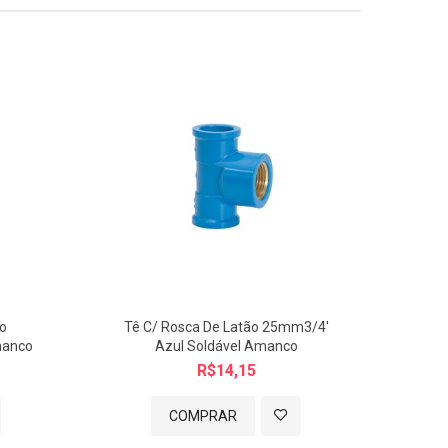
ão
Tê C/ Rosca De Latão 25mm3/4'
Luv
manco
Azul Soldável Amanco
R$14,15
COMPRAR