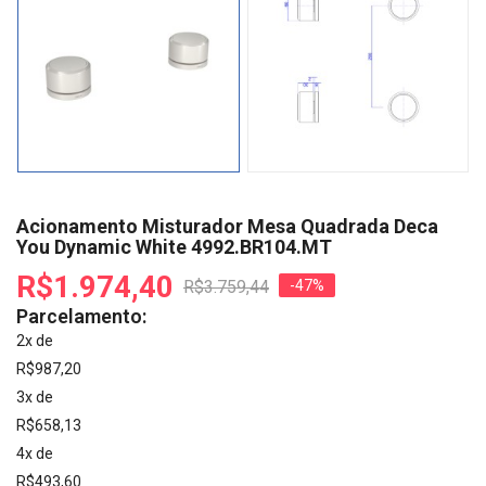
Acionamento Misturador Mesa Quadrada Deca
You Dynamic White 4992.BR104.MT
R$1.974,40
R$3.759,44
-47%
Parcelamento:
2x de
R$987,20
3x de
R$658,13
4x de
R$493,60