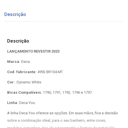
Descrição
Descrição
LANÇAMENTO REVESTIR 2023
Marca:
Deca.
Cod. fabricante:
4992.BR104.MT
Cor:
Dynamic White
Bicas Compatíveis:
1790, 1791, 1792, 1796 e 1797.
Linha:
Deca You.
A linha Deca You oferece as opções. Em suas mãos, fica a decisão
sobre a combinação ideal, para o seu banheiro, entre cores,
modelos, tamanhos, tipo de acionamento e formas de instalação.