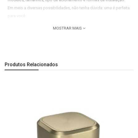
Em meio a diversas possibilidades, não tenha dúvida: uma é perfeita
para você.
Especificações do produto:
MOSTRAR MAIS
Tipo de Água: Quente e Fria.
Aplicação: Mesa.
Linha do produto: Deca You.
Produtos Relacionados
Pressão mínima de entrada de água: 2
Pressão máxima de entrada de água: 40
Indicação de uso: Residencial.
Dimensões:
Comprimento: 60 mm| Largura: 60 mm| Altura: 40 mm.
Observação:
Todas as imagens são meramente ilustrativas.