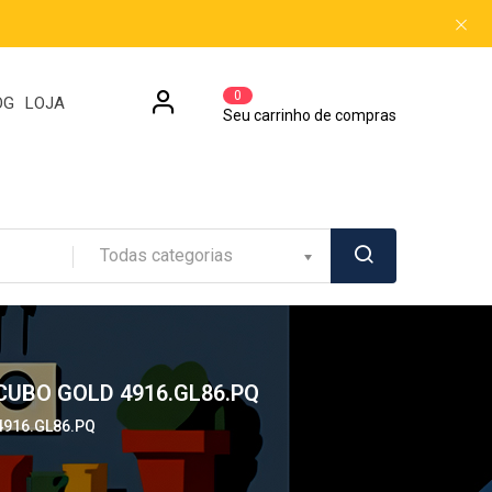
0
OG
LOJA
Seu carrinho de compras
Todas categorias
CUBO GOLD 4916.GL86.PQ
 4916.GL86.PQ