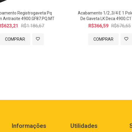
bamento Registrogaveta Pq
Acabamento 1/2 ,3/4 E 1 Po
 Antracite 4900.GF87.PQ.MT
De Gaveta LK Deca 4900.C1
R$623,21
R$1.186,67
R$366,59
R$676,65
COMPRAR
COMPRAR
Informações
Utilidades