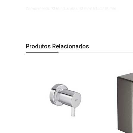
Comprimento: 72 mm| Largura: 53 mm| Altura: 53 mm.
Observação:
A segunda imagem é especificação técnica do produto.
Imagem Meramente Ilustrativa
Produtos Relacionados
Este acabamento serve somente para registros de pressão
Deca.