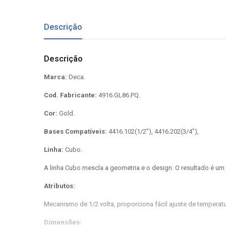
Descrição
Descrição
Marca:
Deca.
Cod. Fabricante:
4916.GL86.PQ.
Cor:
Gold.
Bases Compatíveis:
4416.102(1/2"), 4416.202(3/4"),
Linha:
Cubo.
A linha Cubo mescla a geometria e o design. O resultado é u
Atributos:
Mecanismo de 1/2 volta, proporciona fácil ajuste de temperatu
Dimensões: