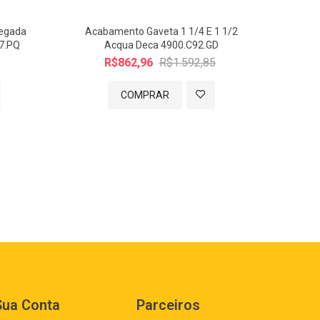
legada
Acabamento Gaveta 1 1/4 E 1 1/2
Ac
7.PQ
Acqua Deca 4900.C92.GD
Re
Matt
R$862,96
R$1.592,85
Reg
COMPRAR
Sua Conta
Parceiros