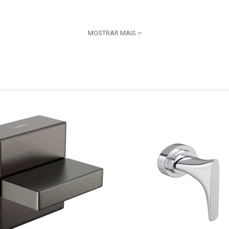
MOSTRAR MAIS
, ou seja, misturador do chuveiro, banheira e ducha higiênica quente 