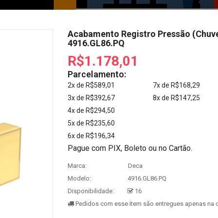
Acabamento Registro Pressão (Chuve
4916.GL86.PQ
R$1.178,01
Parcelamento:
2x de R$589,01
7x de R$168,29
3x de R$392,67
8x de R$147,25
4x de R$294,50
5x de R$235,60
6x de R$196,34
Pague com PIX, Boleto ou no Cartão.
Marca:
Deca
Modelo:
4916.GL86.PQ
Disponibilidade:
16
Pedidos com esse item são entregues apenas na c