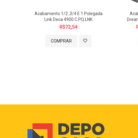
Acabamento 1/2 ,3/4 E 1 Polegada
Aca
Link Deca 4900.C.PQ.LNK
Dream
R$72,54
COMPRAR