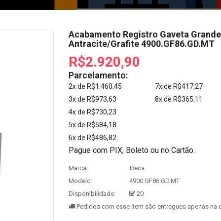
Acabamento Registro Gaveta Grande 1
Antracite/Grafite 4900.GF86.GD.MT
R$2.920,90
Parcelamento:
2x de R$1.460,45
7x de R$417,27
3x de R$973,63
8x de R$365,11
4x de R$730,23
5x de R$584,18
6x de R$486,82
Pague com PIX, Boleto ou no Cartão.
Marca:
Deca
Modelo:
4900.GF86.GD.MT
Disponibilidade:
20
Pedidos com esse item são entregues apenas na c