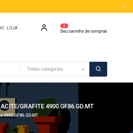
0
OG
LOJA
Seu carrinho de compras
Todas categorias
ACITE/GRAFITE 4900.GF86.GD.MT
ite 4900.GF86.GD.MT