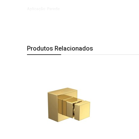
Aplicação: Parede
Linha do produto: Cubo
Indicação de uso: Comercial e Residencial
Dimensões:
Produtos Relacionados
Comprimento: 94 mm| Largura: 70 mm| Altura: 70 mm.
Observação:
Todas as imagens são meramente ilustrativas.
A Última imagem é especificação técnica do produto
Este acabamento grande é utilizado para registro de ga
mesma bacia. Em alguns caso este registro esta fora do b