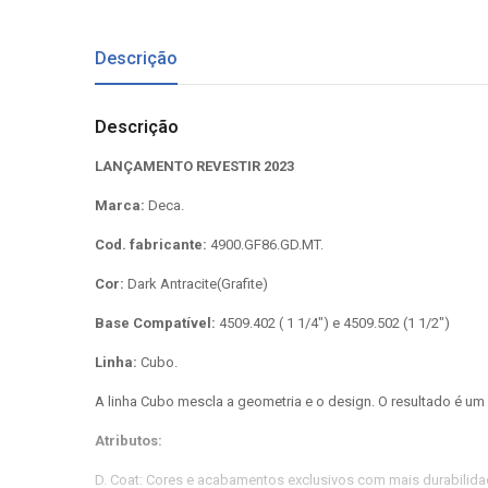
Descrição
Descrição
LANÇAMENTO REVESTIR 2023
Marca:
Deca.
Cod. fabricante:
4900.GF86.GD.MT.
Cor:
Dark Antracite(Grafite)
Base Compatível:
4509.402 ( 1 1/4") e 4509.502 (1 1/2")
Linha:
Cubo.
A linha Cubo mescla a geometria e o design. O resultado é u
Atributos:
D. Coat: Cores e acabamentos exclusivos com mais durabilidad