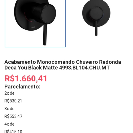
Acabamento Monocomando Chuveiro Redonda
Deca You Black Matte 4993.BL104.CHU.MT
R$1.660,41
Parcelamento:
2x de
R$830,21
3x de
R$553,47
4x de
R$415,10