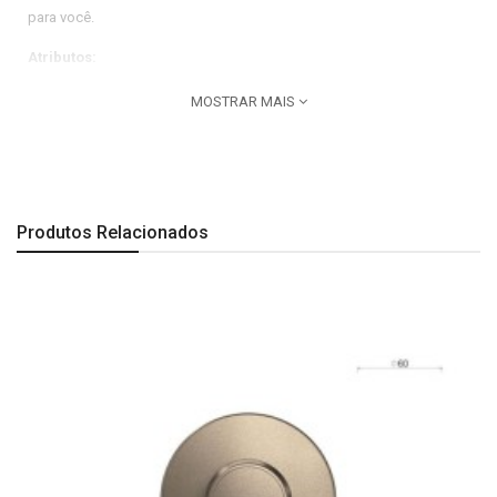
para você.
Atributos:
Linha do produto: Deca You.
MOSTRAR MAIS
Uso PCD: Não.
Dimensões:
Comprimento: 88 mm| Largura: 130 mm| Altura: 163 mm.
Produtos Relacionados
Observação:
Todas as imagens são meramente ilustrativas.
A Última imagem é especificação técnica do produto.