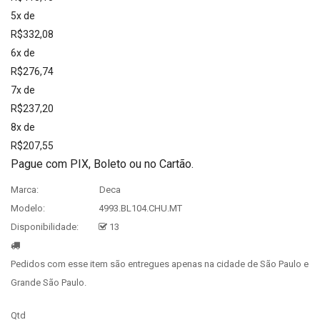
5x de
R$332,08
6x de
R$276,74
7x de
R$237,20
8x de
R$207,55
Pague com PIX, Boleto ou no Cartão.
Marca:
Deca
Modelo:
4993.BL104.CHU.MT
Disponibilidade:
13
Pedidos com esse item são entregues apenas na cidade de São Paulo e
Grande São Paulo.
Qtd