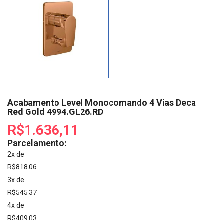
Acabamento Level Monocomando 4 Vias Deca
Red Gold 4994.GL26.RD
R$1.636,11
Parcelamento:
2x de
R$818,06
3x de
R$545,37
4x de
R$409,03