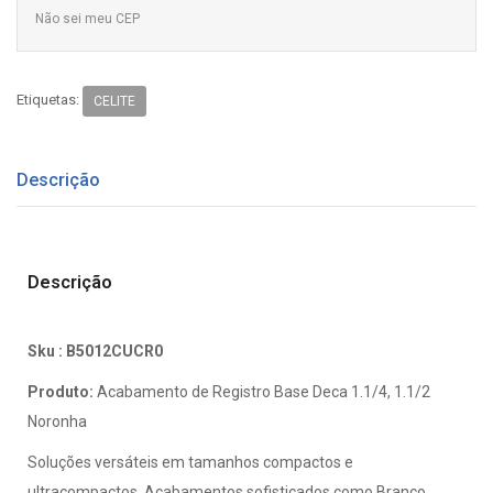
Não sei meu CEP
Etiquetas:
CELITE
Descrição
Descrição
Sku :
B5012CUCR0
Produto:
Acabamento de Registro Base Deca 1.1/4, 1.1/2
Noronha
Soluções versáteis em tamanhos compactos e
ultracompactos. Acabamentos sofisticados como Branco