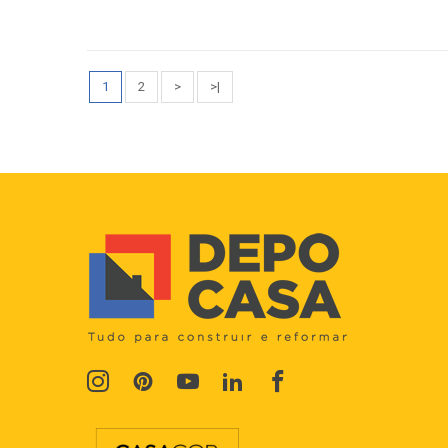
1
2
>
>|