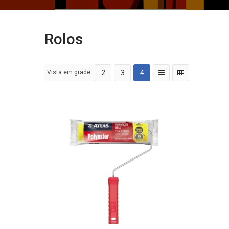
Rolos
Vista em grade:
2
3
4