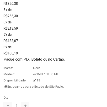
R$320,38
5x de
R$256,30
6x de
R$213,59
7x de
R$183,07
8x de
R$160,19
Pague com PIX, Boleto ou no Cartão.
Marca:
Deca
Modelo:
4916.BL108.PQ.MT
Disponibilidade:
15
Entregamos para o Estado de São Paulo.
Qtd