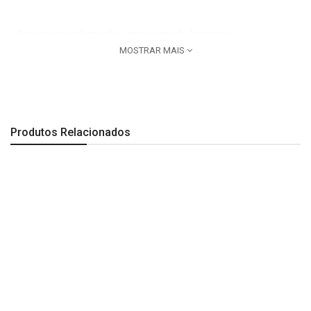
Para maiores informações entre no site do fabricante
MOSTRAR MAIS
www.deca.com.br e procure pelo codigo 1877.C33
Produtos Relacionados