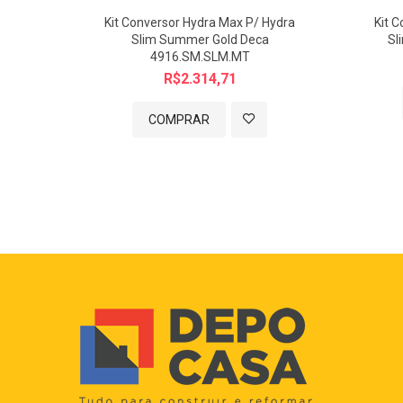
Kit Conversor Hydra Max P/ Hydra
Kit 
Slim Summer Gold Deca
Sl
4916.SM.SLM.MT
R$2.314,71
COMPRAR