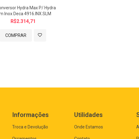
Conversor Hydra Max P/ Hydra
im Inox Deca 4916.INX.SLM
R$2.314,71
COMPRAR
Informações
Utilidades
Troca e Devolução
Onde Estamos
A
Orçamentos
Contato
R