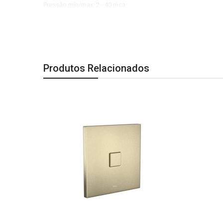
Pressão mín/max: 2 - 40 mca.
Dimensões:
Comprimento: 16 mm| Largura: 130 mm| Altura: 130 mm.
Observação:
Produtos Relacionados
A segunda imagem é especificação técnica do produto.
Imagem Meramente Ilustrativa