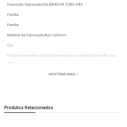
Descrição ImpressãoCALIBRADOR TUBO GÁS
Família
Família
Material de FabricaçãoAço Carbono
Cor
FunçãoFerramenta utilizada para realizar a calibração/chanfro nos
tubos
Características Tubo flexível multicamadas PEXalumínioPEX
MOSTRAR MAIS
Conexões metálicas por prensagem radial.
Imagem meramente ilustrativa.
Produtos Relacionados