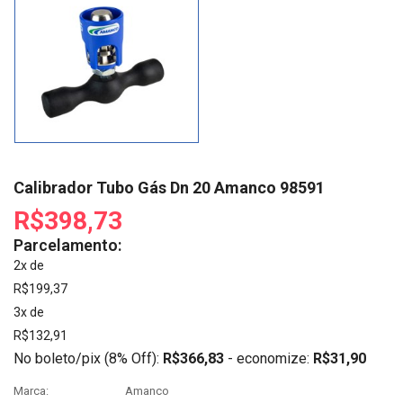
Calibrador Tubo Gás Dn 20 Amanco 98591
R$398,73
Parcelamento:
2x de
R$199,37
3x de
R$132,91
No boleto/pix (8% Off):
R$366,83
- economize:
R$31,90
Marca:
Amanco