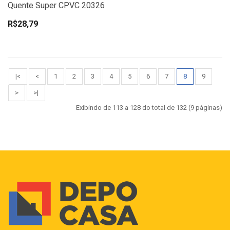
Quente Super CPVC 20326
R$28,79
|<
<
1
2
3
4
5
6
7
8
9
>
>|
Exibindo de 113 a 128 do total de 132 (9 páginas)