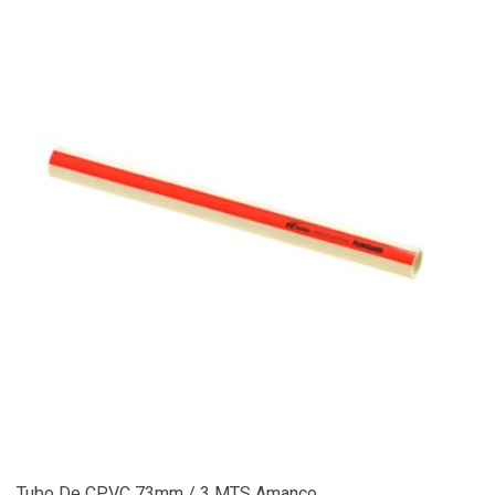
Tubo De CPVC 73mm / 3 MTS Amanco