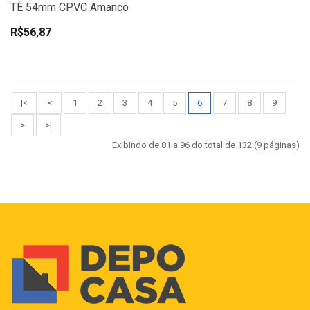
TÊ 54mm CPVC Amanco
R$56,87
|<
<
1
2
3
4
5
6
7
8
9
>
>|
Exibindo de 81 a 96 do total de 132 (9 páginas)