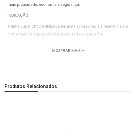
mais praticidade, economia e segurança.
INDICAÇÃO:
A linha Super CPVC é utilizada em instalações prediais residenciais e
comerciais de água potável pressurizada quente e fria.
PRINCIPAIS BENEFÍCIOS:
MOSTRAR MAIS
CPVC mais resistente do mercado
Boa resistência química
Baixa condutividade térmica
Produtos Relacionados
Facilidade para instalação e manutenção
MARCA:
Amanco
CÓD FABRICANTE:
20227
COR:
Bege
PRODUTO:
Bucha de redução Super CPVC 114x89mm Amanco