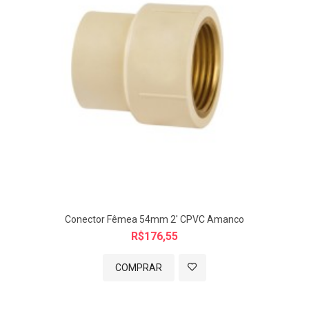
TAMANHO:
A: 63 / B: 120 / C: 114,4 / D: 49 / E: 89,1
*medidas aprox. mm
Imagem meramente ilustrativa.
Conector Fêmea 54mm 2' CPVC Amanco
R$176,55
COMPRAR