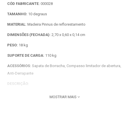
CÓD FABRICANTE:
000028
TAMANHO:
10 degraus
MATERIAL:
Madeira Pinnus de reflorestamento
DIMENSÕES (FECHADA):
2,70 x 0,60 x 0,14 cm
PESO:
18 kg
SUPORTE DE CARGA:
110 kg
ACESSÓRIOS:
Sapata de Borracha, Compasso limitador de abertura,
Anti-Derrapante
DESCRIÇÃO:
Nossas escadas são fortes e robustas produzidas de forma a
MOSTRAR MAIS
garantir a segurança de quem as utiliza.
INDICAÇÃO:
São leves e de fácil manuseio, ideal para as mais diversas