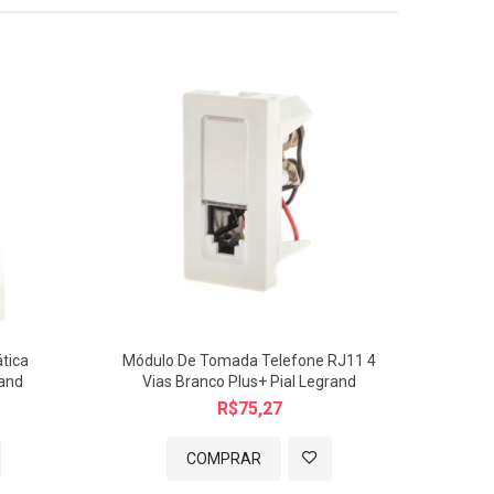
tica
Módulo De Tomada Telefone RJ11 4
Pl
rand
Vias Branco Plus+ Pial Legrand
Módu
R$75,27
COMPRAR