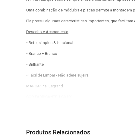
Uma combinação de módulos e placas permite a montagem pe
Ela possui algumas características importantes, que facilitam
Desenho e Acabamento
• Reto, simples & funcional
• Branco + Branco
• Brilhante
• Fácil de Limpar - Não adere sujeira
MARCA:
Pial Legrand
CÓD FABRICANTE:
LGX101
COR:
Branca
PRODUTO:
Conjunto 2 Interruptores simples 10A
LINHA:
Pial Pop
Produtos Relacionados