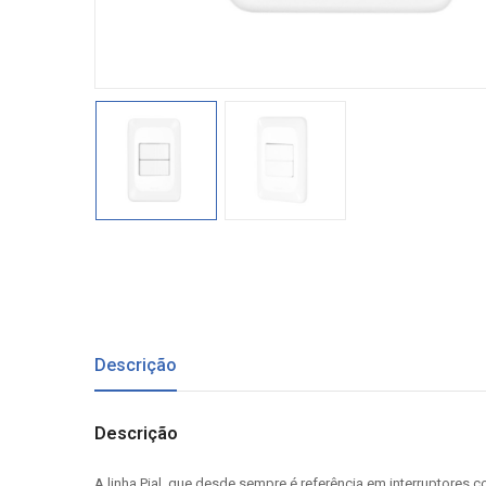
Descrição
Descrição
A linha Pial, que desde sempre é referência em interruptores