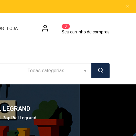
0
OG
LOJA
Seu carrinho de compras
Todas categorias
L LEGRAND
l Pop Pial Legrand