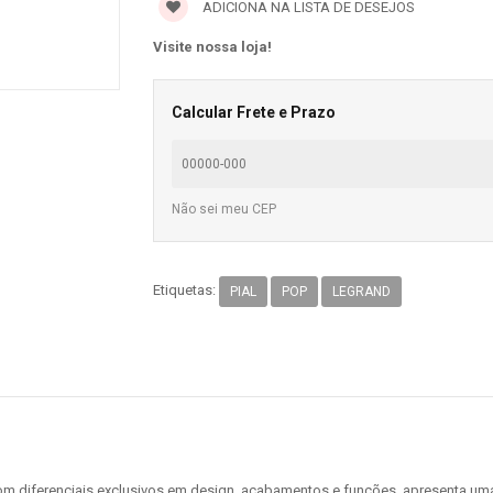
ADICIONA NA LISTA DE DESEJOS
Visite nossa loja!
Calcular Frete e Prazo
Não sei meu CEP
Etiquetas:
PIAL
POP
LEGRAND
 com diferenciais exclusivos em design, acabamentos e funções, apresenta u