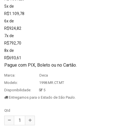
5x de
R$1.109,78
6x de
R$924,82
7x de
R$792,70
8x de
R$693,61
Pague com PIX, Boleto ou no Cartão.
Marca:
Deca
Modelo:
1998.MR.CT.MT
Disponibilidade:
5
Entregamos para o Estado de São Paulo.
Qtd