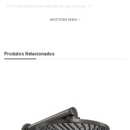
Pressão mínima de entrada de água (mca):
10
Pressão máxima de entrada de água (mca):
40
MOSTRAR MAIS
Indicação de uso:
Residencial
Uso PCD:
Não
Dimensões:
Produtos Relacionados
Comprimento: 387 mm | Largura: 210 mm | Altura: 93 mm.
Observação:
Todas as imagens são meramente ilustrativas.
A Última imagem é especificação técnica do produto.