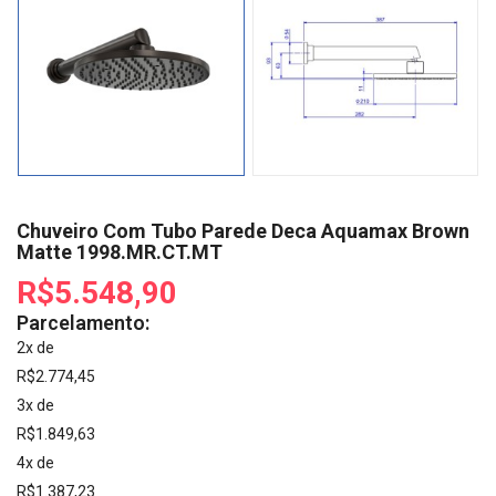
Chuveiro Com Tubo Parede Deca Aquamax Brown
Matte 1998.MR.CT.MT
R$5.548,90
Parcelamento:
2x de
R$2.774,45
3x de
R$1.849,63
4x de
R$1.387,23