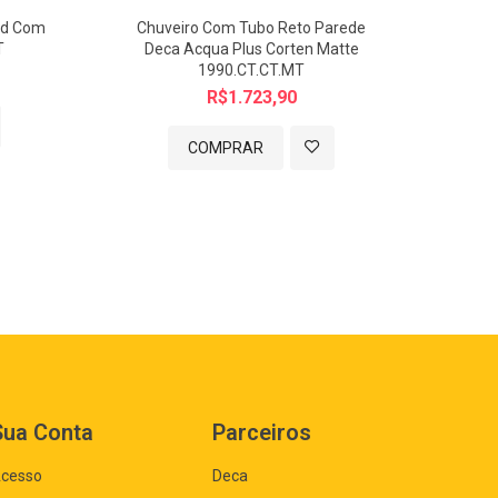
ld Com
Chuveiro Com Tubo Reto Parede
Kit 
T
Deca Acqua Plus Corten Matte
1990.CT.CT.MT
R$1.723,90
COMPRAR
Sua Conta
Parceiros
cesso
Deca