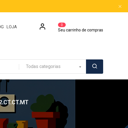
0
OG
LOJA
Seu carrinho de compras
Todas categorias
.CT.CT.MT