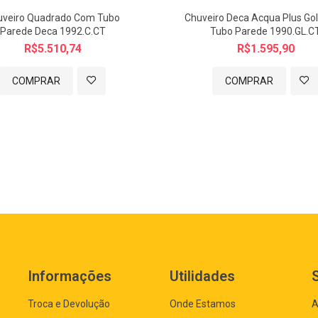
uveiro Quadrado Com Tubo
Chuveiro Deca Acqua Plus Go
Parede Deca 1992.C.CT
Tubo Parede 1990.GL.C
R$5.510,74
R$1.595,90
COMPRAR
COMPRAR
Informações
Utilidades
Troca e Devolução
Onde Estamos
A