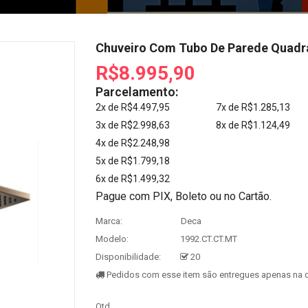
Chuveiro Com Tubo De Parede Quadr
R$8.995,90
Parcelamento:
2x de R$4.497,95
7x de R$1.285,13
3x de R$2.998,63
8x de R$1.124,49
4x de R$2.248,98
5x de R$1.799,18
6x de R$1.499,32
Pague com PIX, Boleto ou no Cartão.
Marca:
Deca
Modelo:
1992.CT.CT.MT
Disponibilidade:
20
Pedidos com esse item são entregues apenas na c
Qtd