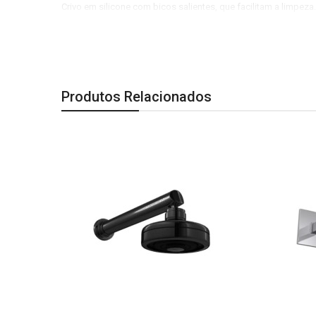
Crivo em silicone com bicos salientes, que facilitam a limpeza.
Altura: 130 mm Largura: 220 mm Comprimento: 546 mm
A terceira imagem é especificação técnica do produto
Produtos Relacionados